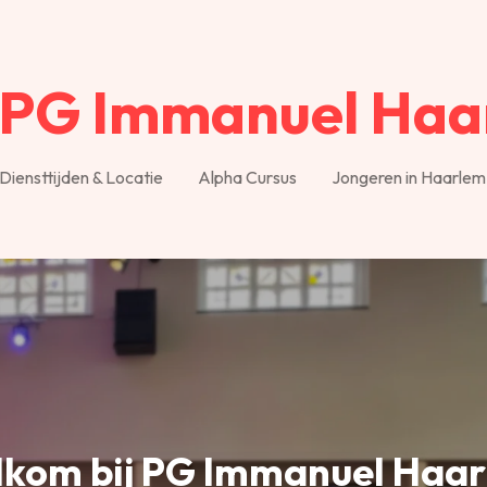
PG Immanuel Haa
Diensttijden & Locatie
Alpha Cursus
Jongeren in Haarlem
kom bij PG Immanuel Haa