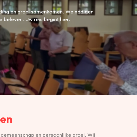
nding en groei samenkomen. We nodigen
 beleven. Uw reis begint hier.
ten
, gemeenschap en persoonlijke groei. Wij