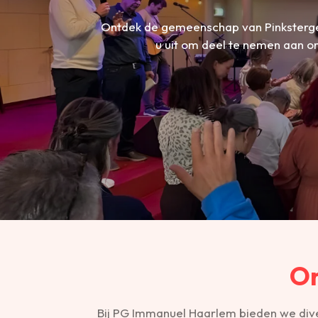
Ontdek de gemeenschap van Pinksterge
u uit om deel te nemen aan on
On
Bij PG Immanuel Haarlem bieden we diver