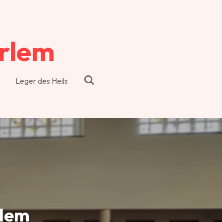
rlem
Leger des Heils
rlem